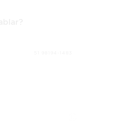
ablar?
51 98194-1483
ción
contato@mullerarquitetura.com.br
arquitetura.com.br