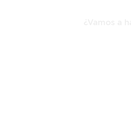
¿Vamos a h
proyectos
Contacto
Quienes somos
Solicitud de cotiza
contato@muller