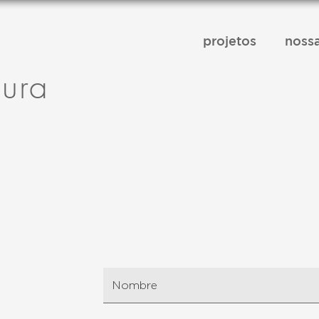
projetos
nossa
tura