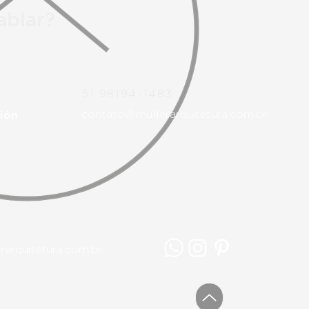
ablar?
51 98194-1483
ción
contato@mullerarquitetura.com.br
arquitetura.com.br