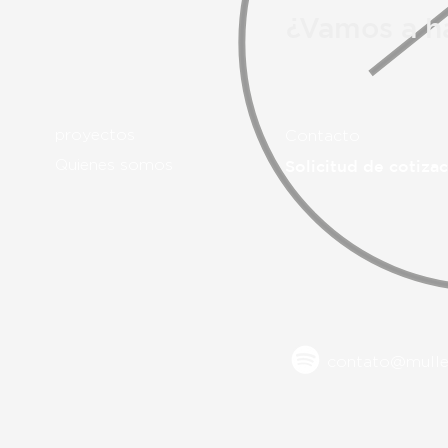
¿Vamos a h
proyectos
Contacto
Quienes somos
Solicitud de cotiza
contato@muller