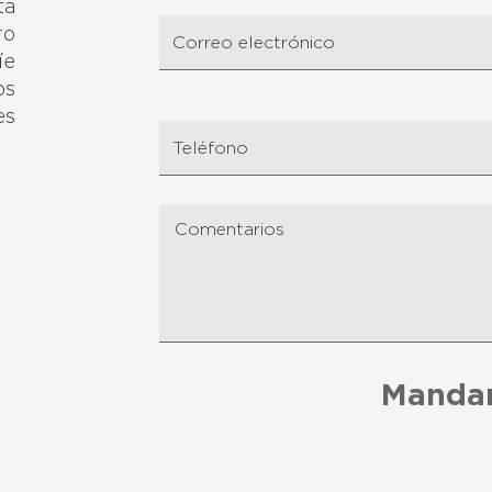
ta
ro
íe
os
es
Manda