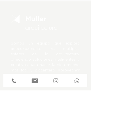
Muller
arquitectura
Somos un equipo que explora
adecuadamente las múltiples
esferas de la arquitectura,
ofreciendo soluciones inteligentes y
creativas para hacer la vida mucho
más fácil y placentera. Aprovechar
al máximo cada centímetro es
fundamental.
¿Vamos a hablar?
proyecto
Contacto
s
Quienes somos
Solicitud de