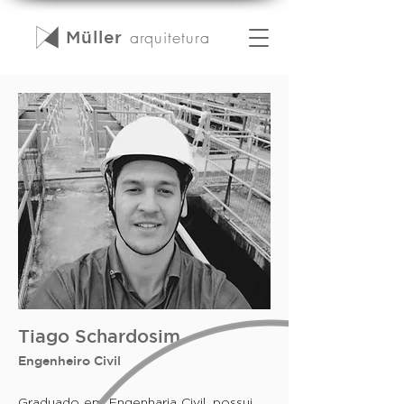
arquitet
ura
Müller
Tiago Schardosim
Engenheiro Civil
Graduado em Engenharia Civil, possui