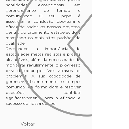
habilidades excepcionais em
gerenciamento de tempo e
comunicação. O seu papel é
assegurar a conclusão oportuna e
eficaz de todos os nossos projetos,
dentro do orçamento estabelecido e
mantendo os mais altos padrões de
qualidade.
Reconhece a importância de
estabelecer metas realistas e prazos
alcançáveis, além da necessidade de
monitorar regularmente o progresso
para detectar possíveis atrasos ou
problemas. A sua capacidade de
gerenciar, eficientemente, o tempo,
comunicar de forma clara e resolver
questões, contribui
significativamente para a eficácia e
sucesso de nossa equipe.
Voltar